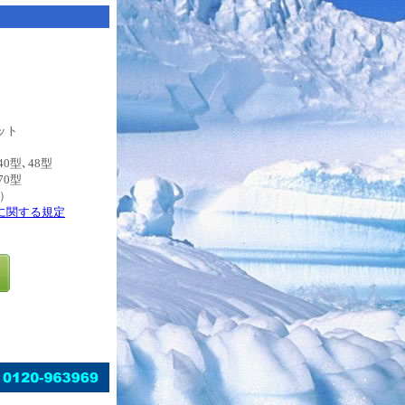
ット
0型､48型
0型
）
に関する規定