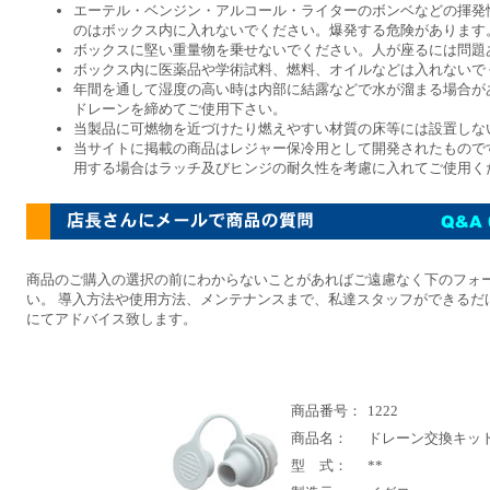
エーテル・ベンジン・アルコール・ライターのボンベなどの揮発
のはボックス内に入れないでください。爆発する危険があります
ボックスに堅い重量物を乗せないでください。人が座るには問題
ボックス内に医薬品や学術試料、燃料、オイルなどは入れないで
年間を通して湿度の高い時は内部に結露などで水が溜まる場合が
ドレーンを締めてご使用下さい。
当製品に可燃物を近づけたり燃えやすい材質の床等には設置しな
当サイトに掲載の商品はレジャー保冷用として開発されたもので
用する場合はラッチ及びヒンジの耐久性を考慮に入れてご使用く
商品のご購入の選択の前にわからないことがあればご遠慮なく下のフォ
い。 導入方法や使用方法、メンテナンスまで、私達スタッフができるだ
にてアドバイス致します。
商品番号：
1222
商品名：
ドレーン交換キッ
型 式：
**