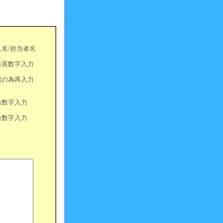
人名/担当者名
角英数字入力
認の為再入力
角数字入力
角数字入力