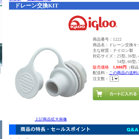
ドレーン交換KIT
商品番号：1222
商品名：ドレーン交換キ
主な材質：ナイロン製
対応サイズ：25型､36型､4
54型､60型､7
販売価格
1,980円
（税込
配送料：
この商品の送料
注文数：
上記商品拡大画像