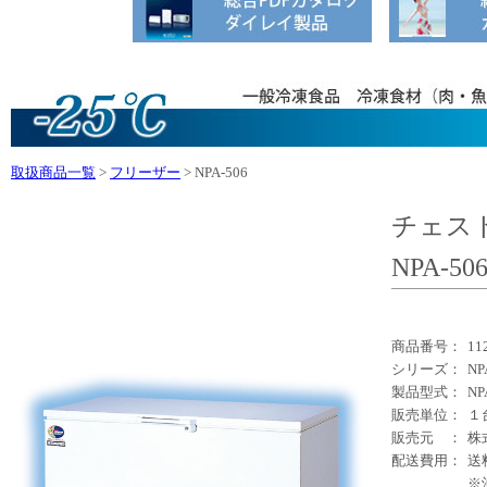
取扱商品一覧
>
フリーザー
> NPA-506
チェス
NPA-50
商品番号：
11
シリーズ：
N
製品型式：
NP
販売単位：
１
販売元 ：
株
配送費用：
送
※