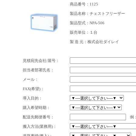
商品番号：1125
製品名称：チェストフリーザー
製品型式：NPA-506
販売単位：１台
製 造 元：株式会社ダイレイ
見積宛先会社/屋号：
担当者部署氏名：
メール：
FAX(希望)：
導入目的：
購入希望時期：
配送先郵便番号：
例：2
搬入方法(業務用)：
道路事情(搬入)：