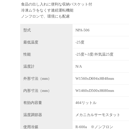
食品の出し入れに便利な収納バスケット付
冷凍ムラをなくす連続運転機能
ノンフロンで、環境にも配慮
型式
NPA-506
最低温度
-25度
性能
-25度+-3度/外気温25度
温度計
N/A
外形寸法（mm）
W1560xD694xH848mm
内形寸法（mm）
W1460xD500xH680mm
有効内容量
464リットル
温度調節器
メカニカルサーモスタット
使用冷媒
R-600a ※ノンフロン