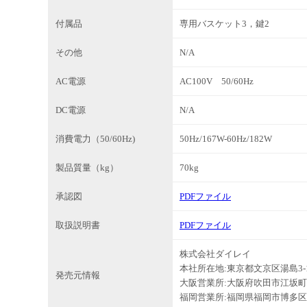
付属品
専用バスケット3，鍵2
その他
N/A
AC電源
AC100V 50/60Hz
DC電源
N/A
消費電力（50/60Hz)
50Hz/167W-60Hz/182W
製品質量（kg）
70kg
承認図
PDFファイル
取扱説明書
PDFファイル
株式会社ダイレイ
本社所在地:東京都文京区湯島3-1
発売元情報
大阪営業所:大阪府吹田市江坂町1-
福岡営業所:福岡県福岡市博多区比