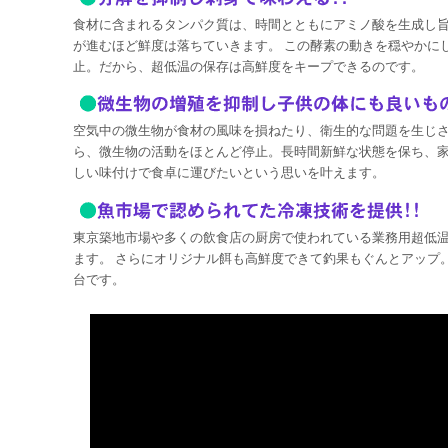
食材に含まれるタンパク質は、時間とともにアミノ酸を生成し
が進むほど鮮度は落ちていきます。 この酵素の動きを穏やかに
止。だから、超低温の保存は高鮮度をキープできるのです。
空気中の微生物が食材の風味を損ねたり、衛生的な問題を生じさ
ら、微生物の活動をほとんど停止。長時間新鮮な状態を保ち、
しい味付けで食卓に運びたいという思いを叶えます。
東京築地市場や多くの飲食店の厨房で使われている業務用超低
ます。 さらにオリジナル餌も高鮮度できて釣果もぐんとアップ
台です。