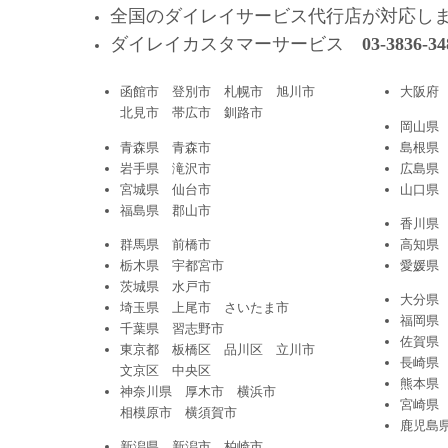
全国のダイレイサービス代行店が対応し
ダイレイカスタマーサービス
03-3836-34
函館市 登別市 札幌市 旭川市
大阪府
北見市 帯広市 釧路市
岡山県
青森県 青森市
島根県
岩手県 滝沢市
広島県
宮城県 仙台市
山口県
福島県 郡山市
香川県
群馬県 前橋市
高知県
栃木県 宇都宮市
愛媛県
茨城県 水戸市
大分県
埼玉県 上尾市 さいたま市
福岡県
千葉県 習志野市
佐賀県
東京都 板橋区 品川区 立川市
長崎県
文京区 中央区
熊本県
神奈川県 厚木市 横浜市
宮崎県
相模原市 横須賀市
鹿児島
新潟県 新潟市 柏崎市