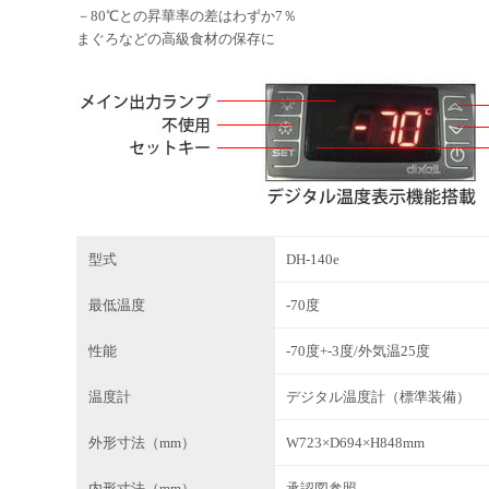
－80℃との昇華率の差はわずか7％
まぐろなどの高級食材の保存に
型式
DH-140e
最低温度
-70度
性能
-70度+-3度/外気温25度
温度計
デジタル温度計（標準装備）
外形寸法（mm）
W723×D694×H848mm
内形寸法（mm）
承認図参照