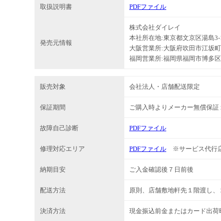
取扱説明書
PDFファイル
株式会社ダイレイ
本社所在地:東京都文京区湯島3-1
発売元情報
大阪営業所:大阪府吹田市江坂町1-
福岡営業所:福岡県福岡市博多区比
販売対象
会社法人・店舗配送限定
保証期間
ご購入時よりメーカー無償保証
故障自己診断
PDFファイル
修理対応エリア
PDFファイル
※サービス代行
納期目安
ご入金確認後７日前後
配送方法
原則、店舗敷地軒先１階渡し、
決済方法
現金振込前金またはカード出荷