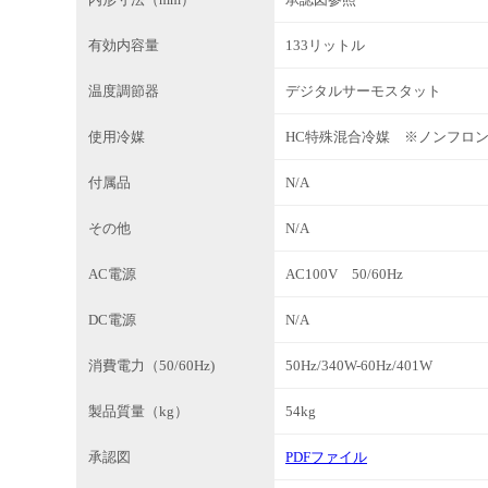
有効内容量
133リットル
温度調節器
デジタルサーモスタット
使用冷媒
HC特殊混合冷媒 ※ノンフロ
付属品
N/A
その他
N/A
AC電源
AC100V 50/60Hz
DC電源
N/A
消費電力（50/60Hz)
50Hz/340W-60Hz/401W
製品質量（kg）
54kg
承認図
PDFファイル