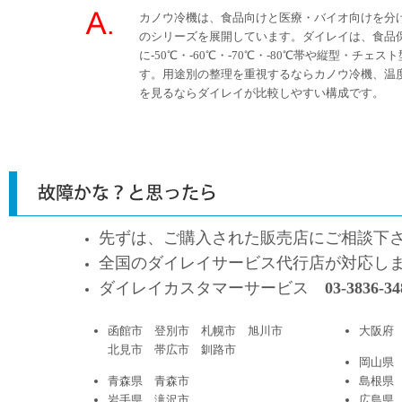
カノウ冷機は、食品向けと医療・バイオ向けを分けて-
のシリーズを展開しています。ダイレイは、食品
に-50℃・-60℃・-70℃・-80℃帯や縦型・チェ
す。用途別の整理を重視するならカノウ冷機、温
を見るならダイレイが比較しやすい構成です。
先ずは、ご購入された販売店にご相談下
全国のダイレイサービス代行店が対応し
ダイレイカスタマーサービス
03-3836-34
函館市 登別市 札幌市 旭川市
大阪府
北見市 帯広市 釧路市
岡山県
青森県 青森市
島根県
岩手県 滝沢市
広島県