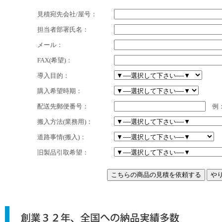
見積宛先会社/屋号：
担当者部署氏名：
メール：
FAX(希望)：
導入目的：
購入希望時期：
配送先郵便番号：
例：2
搬入方法(業務用)：
道路事情(搬入)：
旧製品引取希望：