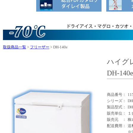
取扱商品一覧
>
フリーザー
> DH-140e
ハイグ
DH-140
商品番号：
11
シリーズ：
D
製品型式：
DH
販売単位：
１
販売元 ：
株
配送費用：
送
※