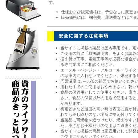
す。
仕様および販売価格は、予告なしに変更さ
販売価格には、梱包費、運送費などは含ま
当サイトに掲載の製品は屋内専用です。雨
ご使用の前に「取扱説明書」をよくお読み
据え付け工事、電気工事等が必要な場合が
る専門業者にご相談ください。
エーテル・ベンジン・アルコール・ライタ
のは庫内に入れないでください。爆発する
周囲温度は5～35℃の範囲でお使いくださ
濡れた手でのご使用はおやめ下さい。乾い
食品の保管用としてご使用ください。庫内
さい。食品の保管以外の用途で使用すると
があります。
梅雨どきなど湿度の高い時は表面に露が付
れても差し障りのない場所に据え付けてく
当製品に可燃物を近づけたり、燃えやすい
た、小さなお子様だけの使用はご遠慮くだ
当サイトに掲載の商品は家庭用として開発
ご使用にならないでください。