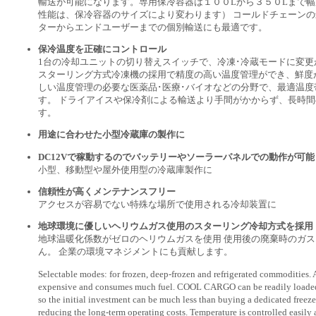
輸送が可能になります。専用保冷容器は１００Lから３５０Lまで
性能は、保冷容器のサイズにより変わります） コールドチェーン
ターからエンドユーザーまでの個別輸送にも最適です。
保冷温度を正確にコントロール
1台の冷却ユニットの切り替えスイッチで、冷凍･冷蔵モードに変更
スターリング方式冷凍機の採用で精度の高い温度管理ができ、鮮度
しい温度管理の必要な医薬品･医療･バイオなどの分野で、最適温度
す。 ドライアイスや保冷剤による輸送より手間がかからず、長時
す。
用途に合わせた小型冷蔵庫の製作に
DC12Vで稼動するのでバッテリーやソーラーパネルでの動作が可能
小型、移動型や屋外使用型の冷蔵庫製作に
信頼性が高くメンテナンスフリー
アクセスが容易でない特殊な場所で使用される冷却装置に
地球環境に優しいヘリウムガス使用のスターリング冷却方式を採用
地球温暖化係数がゼロのヘリウムガスを使用 使用後の廃棄時のガ
ん。 企業の環境マネジメントにも貢献します。
Selectable modes: for frozen, deep-frozen and refrigerated commodities. A 
expensive and consumes much fuel. COOL CARGO can be readily loaded 
so the initial investment can be much less than buying a dedicated freezer
reducing the long-term operating costs. Temperature is controlled easily