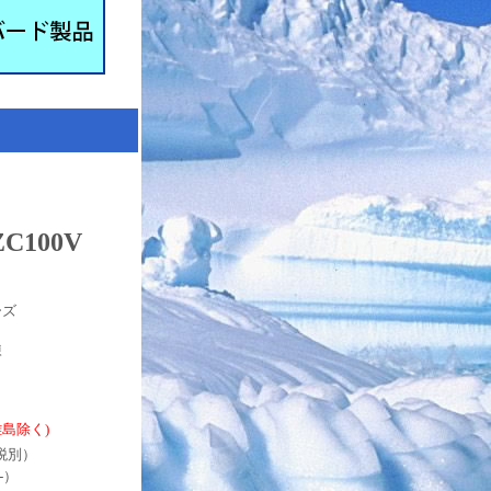
100V
ーズ
凍
・離島除く)
税別）
-）