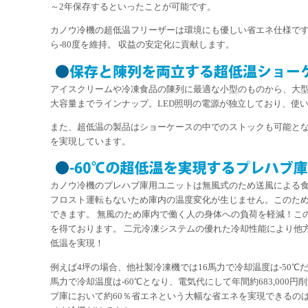
～2年保存するといったことが可能です。
カノウ冷機の超低温フリーザーは環境にも優しい省エネ仕様です。
ら-80度を維持。 収益の安定化に貢献します。
アイスクリームや冷凍食品の陳列に最適な小型のものから、大
大容量までラインナップ。LED照明の電源が独立しており、使
また、超低温の製品はショーケースの中でのストックも可能と
を実現しています。
カノウ冷機のプレハブ庫用ユニットは無風式のため送風による
フロスト運転もないため庫内の温度変化が生じません。このた
できます。 無風のため庫内で働く人の身体への負荷を軽減！こ
を得ております。 二元冷凍システムの優れた冷却性能により他
低温を実現！
例えば4坪の場合、他社製冷凍機では16馬力で冷却温度は-50℃
馬力で冷却温度は-60℃となり、電気代にして年間約683,000
ブ庫において約60％省エネという大幅な省エネを実現できるの