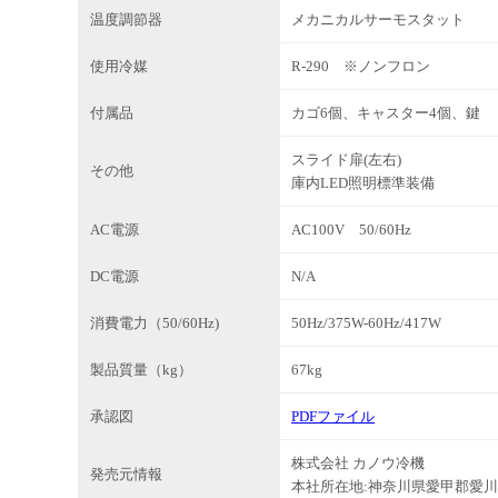
温度調節器
メカニカルサーモスタット
使用冷媒
R-290 ※ノンフロン
付属品
カゴ6個、キャスター4個、鍵
スライド扉(左右)
その他
庫内LED照明標準装備
AC電源
AC100V 50/60Hz
DC電源
N/A
消費電力（50/60Hz)
50Hz/375W-60Hz/417W
製品質量（kg）
67kg
承認図
PDFファイル
株式会社 カノウ冷機
発売元情報
本社所在地:神奈川県愛甲郡愛川町