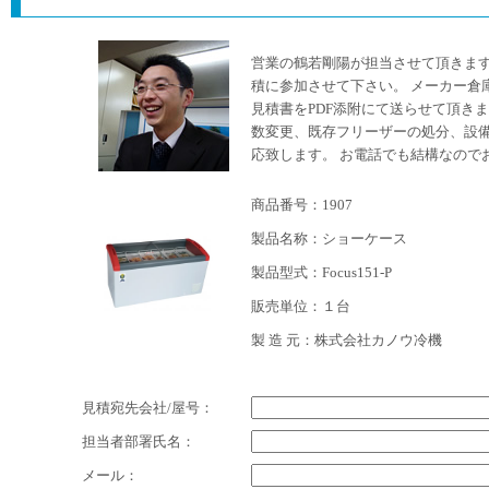
営業の鶴若剛陽が担当させて頂きま
積に参加させて下さい。 メーカー倉
見積書をPDF添附にて送らせて頂き
数変更、既存フリーザーの処分、設
応致します。 お電話でも結構なので
商品番号：1907
製品名称：ショーケース
製品型式：Focus151-P
販売単位：１台
製 造 元：株式会社カノウ冷機
見積宛先会社/屋号：
担当者部署氏名：
メール：