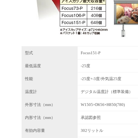
型式
Focus151-P
最低温度
-25度
性能
-25度+-3度/外気温25度
温度計
デジタル温度計（標準装備）
外形寸法（mm）
W1505×D656×H850(780)
内形寸法（mm）
承認図参照
有効内容量
302リットル