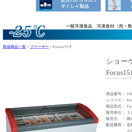
取扱商品一覧
>
フリーザー
> Focus151-P
ショー
Focus15
商品番号：
19
シリーズ：
F
製品型式：
Fo
販売単位：
１
販売元 ：
株
配送費用：
送
※