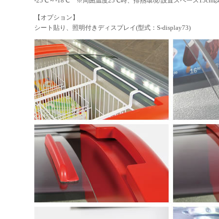
-25℃～-18℃ ※周囲温度25℃時、排熱環境/設置スペース15cm
【オプション】
シート貼り、照明付きディスプレイ(型式：S-display73)