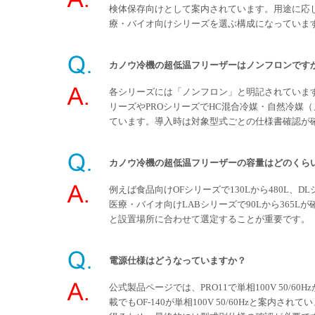
検体保存向けとして案内されています。用途に応
療・バイオ向けシリーズを選ぶ構成になっていま
カノウ冷機の超低温フリーザーはノンフロンです
各シリーズには「ノンフロン」と明記されています
リーズやPROシリーズでHC混合冷媒・自然冷媒
ています。導入時は対象型式ごとの仕様書確認が
カノウ冷機の超低温フリーザーの容量はどのくら
例えば食品向けOFシリーズで130Lから480L、DL
医療・バイオ向けLABシリーズで90Lから365L
と設置場所に合わせて選定することが重要です。
電源仕様はどうなっていますか？
公式製品ページでは、PRO11で単相100V 50/6
載でもOF-140が単相100V 50/60Hzと案内さ