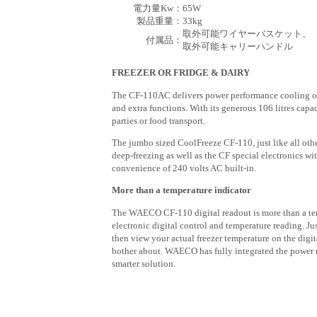
電力量Kw：
65W
製品重量：
33kg
取外可能ワイヤーバスケット、
付属品：
取外可能キャリーハンドル
FREEZER OR FRIDGE & DAIRY
The CF-110AC delivers power performance cooling or 
and extra functions. With its generous 106 litres capaci
parties or food transport.
The jumbo sized CoolFreeze CF-110, just like all othe
deep-freezing as well as the CF special electronics w
convenience of 240 volts AC built-in.
More than a temperature indicator
The WAECO CF-110 digital readout is more than a temp
electronic digital control and temperature reading. Jus
then view your actual freezer temperature on the digit
bother about. WAECO has fully integrated the power r
smarter solution.